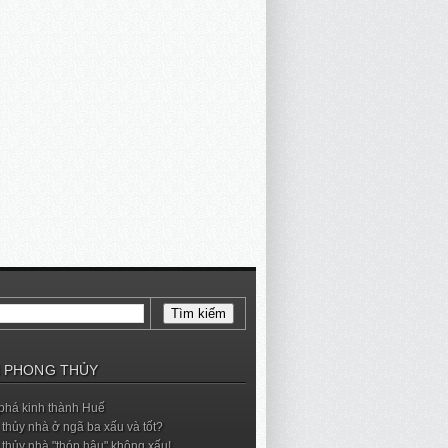
 PHONG THỦY
phá kinh thành Huế
thủy nhà ở ngã ba xấu và tốt?
thủy nhà "thóp hậu" không xấu!