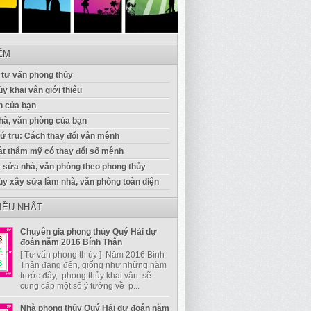
IỂM
 tư vấn phong thủy
y khai vận giới thiệu
 của bạn
à, văn phòng của bạn
Tứ trụ: Cách thay đổi vận mệnh
ật thẩm mỹ có thay đổi số mệnh
 sửa nhà, văn phòng theo phong thủy
ủy xây sửa làm nhà, văn phòng toàn diện
IỀU NHẤT
Chuyên gia phong thủy Quý Hải dự
đoán năm 2016 Bính Thân
[ Tư vấn phong th ủy ] Năm 2016 Bính
Thân đang đến, giống như những năm
trước đây, phong thủy khai vận sẽ
cung cấp một số ý tưởng về p...
Nhà phong thủy Quý Hải dự đoán năm