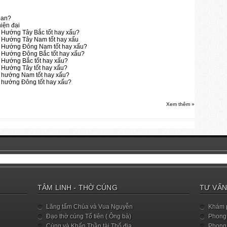
oan?
iện đại
 Hướng Tây Bắc tốt hay xấu?
: Hướng Tây Nam tốt hay xấu
: Hướng Đông Nam tốt hay xấu?
: Hướng Đông Bắc tốt hay xấu?
 Hướng Bắc tốt hay xấu?
 Hướng Tây tốt hay xấu?
: hướng Nam tốt hay xấu?
: hướng Đông tốt hay xấu?
Xem thêm »
TÂM LINH - THỜ CÚNG
TƯ VẤN
Lăng tẩm Chúa và Vua Nguyễn
Khám 
Đạo thờ cúng Tổ tiên ( Ông bà)
Phong 
Cúng và Khấn Thần tài Thổ địa
Phong 