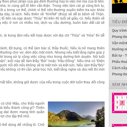
ùy theo phúc phận của gia đình thường hay lo việc mồ mả của tổ tiên.
hà, lo cúng giỗ tổ tiên cẩn thận. Trong việc làm cái gì cũng tích tụ,
hối u trong cơ thể, chính vì thế nên thường xuyên kiểm tra sức khỏe
dạ dày, lá lách. Nếu thiên về “KHẢM” (thủy) sẽ dễ bị bệnh về Thận.
tổ tiên và nạp được “Thủy” thì trên 40 tuổi sẽ giầu có. Nếu thiên về
TIÊU Đ
g việc ở nơi có nhiều núi, dịch vụ cầu đường, buôn bán đất cát sẽ
Quy trình
, là trung tâm nếu kết hợp được với địa chi “Thủy” và “Hỏa” thì dễ
Phong thủ
Vận mệnh
nh, tốt bụng, có thể làm bác sĩ, thầy thuốc. Nếu là nữ mang thiên
Hướng nh
n thường chơ vơ, đơn độc một mình. Nhưng nếu biết lắng nghe góp ý
Bát tự - 
i trí trong xử lý công việc cũng như trong đường tình duyên. Nữ tuổi
ận”, tuổi này dễ làm thầy “Bói” hoặc “Hầu Đồng”. Nếu nhà có “Điện
Phẩu thu
gười nối dõi nếu không sẽ bị mệt mỏi và kiệt sức. Nếu làm thầy”Bói”
Cách xây
nếu không có thì cần phải học hỏi, biết lắng nghe và đúc kết thì mới
Phong th
ất tiền, không giữ được của nếu trong cuộc đời luôn thay đổi công
XEM NH
u có chữ Mậu, cho thấy người
là kiểu thành công gì? Thiên
ng đạt được mang tính quần
lợi cho tập thể nhỏ.
ó thể dùng để chống lũ. Chữ