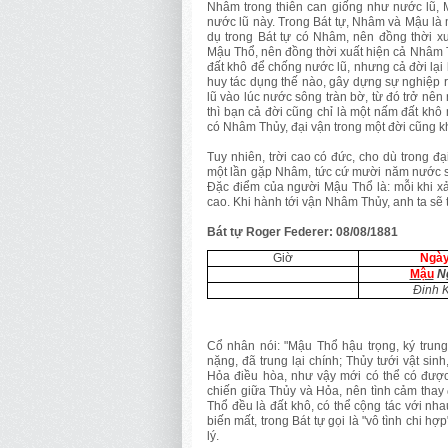
Nhâm trong thiên can giống như nước lũ, M
nước lũ này. Trong Bát tự, Nhâm và Mậu là 
dụ trong Bát tự có Nhâm, nên đồng thời x
Mậu Thổ, nên đồng thời xuất hiện cả Nhâm
đất khô để chống nước lũ, nhưng cả đời lại 
huy tác dụng thế nào, gây dựng sự nghiệp 
lũ vào lúc nước sông tràn bờ, từ đó trở nên
thì bạn cả đời cũng chỉ là một nấm đất khô 
có Nhâm Thủy, đại vận trong một đời cũng 
Tuy nhiên, trời cao có đức, cho dù trong 
một lần gặp Nhâm, tức cứ mười năm nước sô
Đặc điểm của người Mậu Thổ là: mỗi khi xảy
cao. Khi hành tới vận Nhâm Thủy, anh ta sẽ t
Bát tự Roger Federer: 08/08/1881
Giờ
Ngà
Mậu
N
Đinh 
Cổ nhân nói: "Mậu Thổ hậu trọng, ký trung
nặng, đã trung lại chính; Thủy tưới vật si
Hỏa điều hòa, như vậy mới có thể có được
chiến giữa Thủy và Hỏa, nên tình cảm thay
Thổ đều là đất khô, có thể cộng tác với n
biến mất, trong Bát tự gọi là "vô tình chi hợ
lý.