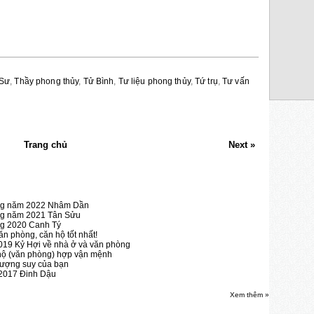
 Sư
,
Thầy phong thủy
,
Tử Bình
,
Tư liệu phong thủy
,
Tứ trụ
,
Tư vấn
Trang chủ
Next »
òng năm 2022 Nhâm Dần
òng năm 2021 Tân Sửu
ng 2020 Canh Tý
n phòng, căn hộ tốt nhất!
19 Kỷ Hợi về nhà ở và văn phòng
hộ (văn phòng) hợp vận mệnh
vượng suy của bạn
2017 Đinh Dậu
Xem thêm »