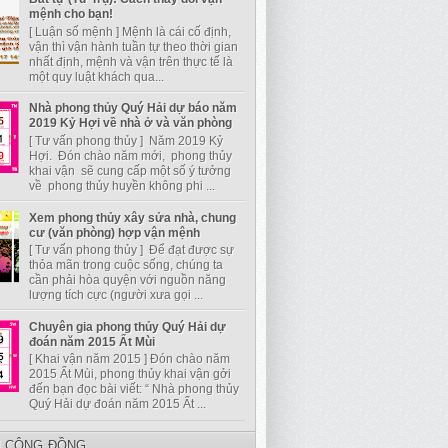
mệnh cho bạn!
[ Luận số mệnh ] Mệnh là cái cố định,
vận thì vận hành tuần tự theo thời gian
nhất định, mệnh và vận trên thực tế là
một quy luật khách qua...
Nhà phong thủy Quý Hải dự báo năm
2019 Kỷ Hợi về nhà ở và văn phòng
[ Tư vấn phong thủy ] Năm 2019 Kỷ
Hợi. Đón chào năm mới, phong thủy
khai vận sẽ cung cấp một số ý tưởng
về phong thủy huyền không phi ...
Xem phong thủy xây sửa nhà, chung
cư (văn phòng) hợp vận mệnh
[ Tư vấn phong thủy ] Để đạt được sự
thỏa mãn trong cuộc sống, chúng ta
cần phải hòa quyện với nguồn năng
lượng tích cực (người xưa gọi ...
Chuyên gia phong thủy Quý Hải dự
đoán năm 2015 Ất Mùi
[ Khai vận năm 2015 ] Đón chào năm
2015 Ất Mùi, phong thủy khai vận gởi
đến bạn đọc bài viết: “ Nhà phong thủy
Quý Hải dự đoán năm 2015 Ất ...
I CỘNG ĐỒNG