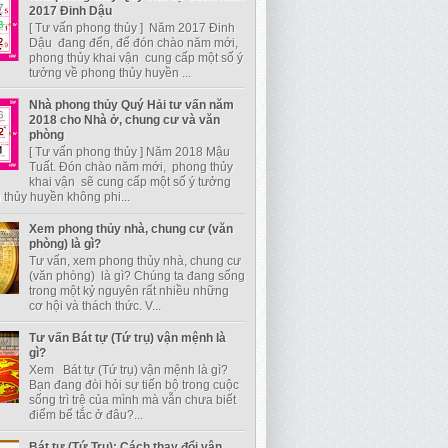
2017 Đinh Dậu
[ Tư vấn phong thủy ] Năm 2017 Đinh
Dậu đang đến, để đón chào năm mới,
phong thủy khai vận cung cấp một số ý
tưởng về phong thủy huyền ...
Nhà phong thủy Quý Hải tư vấn năm
2018 cho Nhà ở, chung cư và văn
phòng
[ Tư vấn phong thủy ] Năm 2018 Mậu
Tuất. Đón chào năm mới, phong thủy
khai vận sẽ cung cấp một số ý tưởng
thủy huyền không phi...
Xem phong thủy nhà, chung cư (văn
phòng) là gì?
Tư vấn, xem phong thủy nhà, chung cư
(văn phòng) là gì? Chúng ta đang sống
trong một kỷ nguyên rất nhiều những
cơ hội và thách thức. V...
Tư vấn Bát tự (Tứ trụ) vận mệnh là
gì?
Xem Bát tự (Tứ trụ) vận mệnh là gì?
Bạn đang đòi hỏi sự tiến bộ trong cuộc
sống trì trệ của mình mà vẫn chưa biết
điểm bế tắc ở đâu?...
Bát tự (Tứ Trụ): Cách thay đổi vận