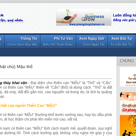
g
Thông Tin
Phí Tư Vấn
Xem Ngày Giờ
Xem Bát Tự
n
Chính Sách Bảo Mật
Biểu Phí Tham Khảo
Chọn Ngày Tốt
Tư Vấn Bát Tự
CHÚNG 
hật chủ) Mậu thổ
g thủy khai vận
-
Đại diện cho thiên can “MẬU” là “Thổ” và “Cấn”.
 có thiên can “MẬU” thiên về “Cấn” (thổ) là đúng cách. “Thổ” là đất
), đá ong, đất đồi gần núi, cao nguyên và trung du, là tích tụ quặng
oại.
 chất của người Thiên Can "MẬU"
 có thiên can “MẬU” thường khổ trước sướng sau, hay lúc đầu phải
ộn, đi học thậm chí phải lên miền núi cao, vất vả.
i nam có thiên can “MẬU” tính cách mạnh mẽ, quyết đoán, suy nghĩ
ai đường lối. Tính cách trưởng giả, không chịu nghe lời góp ý của