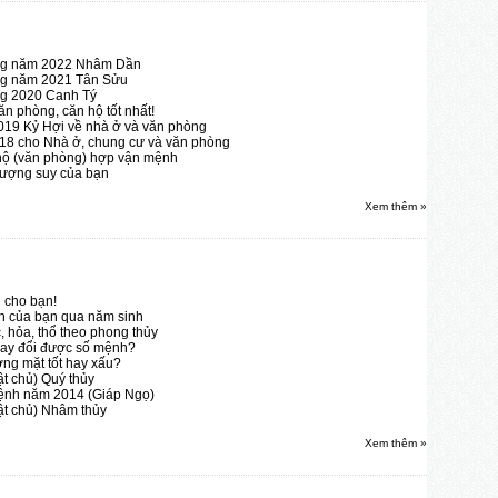
òng năm 2022 Nhâm Dần
òng năm 2021 Tân Sửu
ng 2020 Canh Tý
n phòng, căn hộ tốt nhất!
19 Kỷ Hợi về nhà ở và văn phòng
18 cho Nhà ở, chung cư và văn phòng
hộ (văn phòng) hợp vận mệnh
vượng suy của bạn
Xem thêm »
h cho bạn!
h của bạn qua năm sinh
 hỏa, thổ theo phong thủy
 thay đổi được số mệnh?
ng mặt tốt hay xấu?
t chủ) Quý thủy
mệnh năm 2014 (Giáp Ngọ)
ật chủ) Nhâm thủy
Xem thêm »