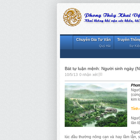
Chuyên Gia Tư Vấn
Truyền Thôn
Quý Hải
Sự Kiệ
Bát tự luận mệnh: Người sinh ngày (N
10/5/13
0 nhận xét
Phon
Người
(cứng
kim l
Tính
Người
lăn l
Ngườ
lúc đầu thường nông cạn và hay lầm lẫn, s