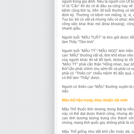
người trong gia đình. Nếu là người con Út t
Vì là “Cấn” thì dù có đi đâu xa cũng hay về n
bệnh cũng tích tụ; trên 30 tuổi thường có k
định kỳ. Thường có bệnh nơi miệng, tỳ, vị, 
Tuy lúc trẻ có vất vả nhưng nếu có phúc đức 
công việc khai thác mỏ (khai khoáng), côn
nhanh giầu.
Người tuổi “MẬU TUẤT” là kho giữ được tiền
làm Thầy “Tâm linh”.
Người tuổi “MẬU TÝ”-“MẬU NGỌ” tính hiền là
can “MẬU” thường vất vã, tính khô khan nê
của người khác thì sẽ tốt lành, không bị rố
“MẬU TÝ” phải cẩn thận “Hồng nhan, bạc ph
thờ”cần phải chỉnh chu sớm tối và phải có n
phải có “Thiên cơ” chiếu mệnh thì đắc quả, 
có thể làm “Thầy” được.
Người có thiên can “MẬU” thường xuyên bị m
việc.
Mậu thổ hậu trọng, thủy nhuận vật sinh
Mậu Thổ thuộc tính dương, trong Bát tự nế
này có thể đạt được thành công, nhưng đó 
can tính dương tượng trưng cho thành cô
chúng, mang tính quốc gia, không phải là có 
Mậu Thổ giống như đất khô cằn hoặc đá, c