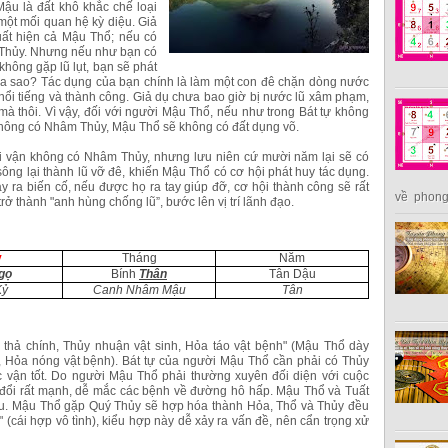
ậu là đất khô khắc chế loại
một mối quan hệ kỳ diệu. Giả
uất hiện cả Mậu Thổ; nếu có
 Thủy. Nhưng nếu như bạn có
không gặp lũ lụt, bạn sẽ phát
ra sao? Tác dụng của bạn chính là làm một con đê chặn dòng nước
 nổi tiếng và thành công. Giả dụ chưa bao giờ bị nước lũ xâm phạm,
mà thôi. Vì vậy, đối với người Mậu Thổ, nếu như trong Bát tự không
không có Nhâm Thủy, Mậu Thổ sẽ không có đất dụng võ.
đại vận không có Nhâm Thủy, nhưng lưu niên cứ mười năm lại sẽ có
ng lại thành lũ vỡ đê, khiến Mậu Thổ có cơ hội phát huy tác dụng.
 ra biến cố, nếu được họ ra tay giúp đỡ, cơ hội thành công sẽ rất
về phong 
rở thành "anh hùng chống lũ”, bước lên vị trí lãnh đạo.
y
Tháng
Năm
gọ
Bính
Thân
Tân Dậu
Kỷ
Canh Nhâm Mậu
Tân
 thả chính, Thủy nhuận vật sinh, Hỏa táo vật bệnh" (Mậu Thổ dày
nh, Hỏa nóng vật bệnh). Bát tự của người Mậu Thổ cần phải có Thủy
 vận tốt. Do người Mậu Thổ phải thường xuyên đối diện với cuộc
 đổi rất mạnh, dễ mắc các bệnh về đường hô hấp. Mậu Thổ và Tuất
hau. Mậu Thổ gặp Quý Thủy sẽ hợp hóa thành Hỏa, Thổ và Thủy đều
p" (cái hợp vô tình), kiểu hợp này dễ xảy ra vấn đề, nên cẩn trọng xử