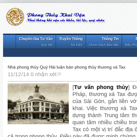
Chuyên Gia Tư Vấn
Truyền Thông
Thông Tin
Quý Hải
Sự Kiện
Chính Sách Bảo Mật
Biểu Ph
Nhà phong thủy Quý Hải luận bàn phong thủy thương xá Tax
11/12/14
0 nhận xét
[
Tư vấn phong thủy
] Đ
Pháp, thương xá Tax được
của Sài Gòn, gắn liền vớ
khai. Việc thương xá T
dựng thành Trung tâm t
quan tâm nhiều chiều tr
Tax có một vị trí đắc địa
cả trong phong thủy. Điều này đã được minh chứng 