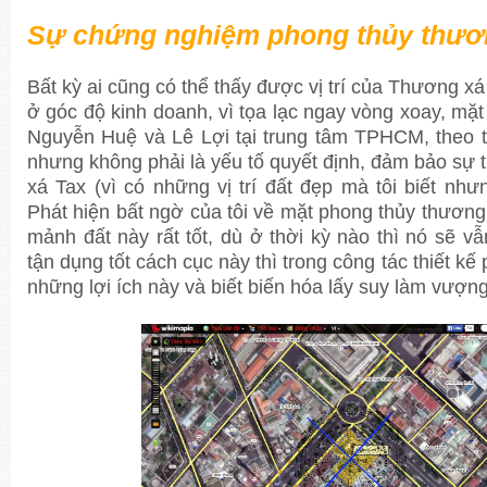
Sự chứng nghiệm phong thủy thươ
Bất kỳ ai cũng có thể thấy được vị trí của Thương xá T
ở góc độ kinh doanh, vì tọa lạc ngay vòng xoay, mặt 
Nguyễn Huệ và Lê Lợi tại trung tâm TPHCM, theo tô
nhưng không phải là yếu tố quyết định, đảm bảo sự
xá Tax (vì có những vị trí đất đẹp mà tôi biết nh
Phát hiện bất ngờ của tôi về mặt phong thủy thương
mảnh đất này rất tốt, dù ở thời kỳ nào thì nó sẽ v
tận dụng tốt cách cục này thì trong công tác thiết kế 
những lợi ích này và biết biến hóa lấy suy làm vượng