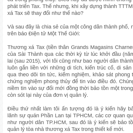
phát triển Tax. Thế nhưng, khi xây dựng thành TTTM
xá Tax sẽ thay đổi như thế nào?
Và sau đây là chia sẻ của một công dân thành phố,
trên báo Điện tử Một Thế Giới:
Thương xá Tax (tiền thân Grands Magasins Charner
của Sài Thành qua các thời kỳ từ lúc khởi đầu (nă
lai (sau 2015), với tôi cũng như bao người dân thành
luôn gắn liền với những di tích, kiến trúc cổ, di sả
qua theo dõi tin tức, kiểm nghiệm, khảo sát phong 
chứng nghiệm phong thủy để tin vào điều đó. Chúng
niềm tin vào sự đổi mới đồng thời bảo tồn một trong
còn sót lại này của đơn vị quản lý.
Điều thứ nhất làm tôi ấn tượng đó là ý kiến hãy b
lãnh sự quán Phần Lan tại TPHCM, các cơ quan qu
như người dân TP.HCM, sau đó là ý kiến sẽ bảo t
quản lý tòa nhà thương xá Tax trong thiết kế mới.