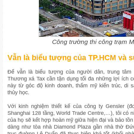
Công trường thi công trạm M
Vẫn là biểu tượng của TP.HCM và 
Để vẫn là biểu tượng của người dân, trung tâm 
Thương xá Tax cần tận dụng tối đa những lợi ích có
này từ góc độ kinh doanh, thẩm mỹ kiến trúc, di
thủy học.
Với kinh nghiệm thiết kế của công ty Gensler (đơ
Shanghai 128 tầng, World Trade Centre,…), tôi có ni
của họ sẽ kết hợp hoàn mỹ giữa hiện đại và bảo tồn 
dàng như tòa nhà Diamond Plaza gần nhà thờ Đứ
trục đường Lê Duẩn đã thực hiện khá tốt (khối nhà