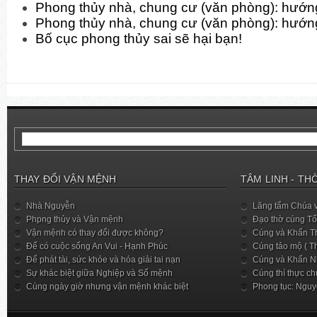
Phong thủy nhà, chung cư (văn phòng): hướn
Phong thủy nhà, chung cư (văn phòng): hướn
Bố cục phong thủy sai sẽ hại bạn!
THAY ĐỔI VẬN MỆNH
TÂM LINH - TH
Nhà Nguyễn
Lăng tẩm Chúa 
Phpng thủy và Vận mệnh
Đạo thờ cúng Tổ 
Vận mệnh có thay đổi được không?
Cúng và Khấn Th
Để có cuộc sống An Vui - Hạnh Phúc
Cúng tảo mộ ( T
Để phát tài, sức khỏe và hóa giải tai nạn
Cúng và Khấn Nh
Sự khác biệt giữa Nghiệp và Số mệnh
Cúng thí thực ch
Cùng ngày giờ nhưng vận mệnh khác biệt
Phong tục: Nguy