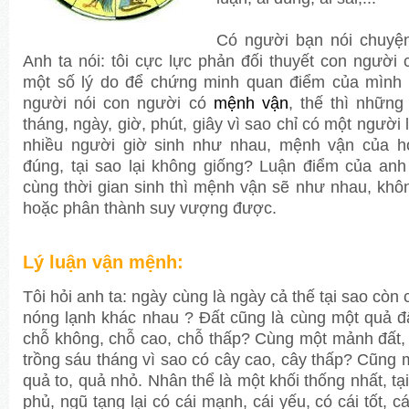
Có người bạn nói chuyện
Anh ta nói: tôi cực lực phản đối thuyết con người
một số lý do để chứng minh quan điểm của mình l
người nói con người có
mệnh vận
, thế thì nhữn
tháng, ngày, giờ, phút, giây vì sao chỉ có một người
nhiều người giờ sinh như nhau, mệnh vận của h
đúng, tại sao lại không giống? Luận điểm của anh 
cùng thời gian sinh thì mệnh vận sẽ như nhau, khô
hoặc phân thành suy vượng được.
Lý luận
vận mệnh
:
Tôi hỏi anh ta: ngày cùng là ngày cả thế tại sao còn
nóng lạnh khác nhau ? Ðất cũng là cùng một quả đấ
chỗ không, chỗ cao, chỗ thấp? Cùng một mảnh đất, 
trồng sáu tháng vì sao có cây cao, cây thấp? Cũng m
quả to, quả nhỏ. Nhân thể là một khối thống nhất, tạ
phủ, ngũ tạng lại có cái mạnh, cái yếu, có cái tốt, 