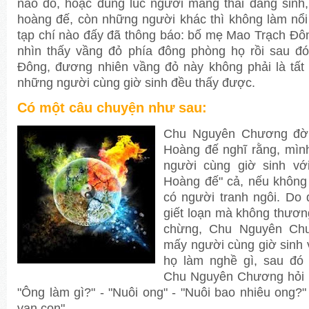
nào đó, hoặc đúng lúc người mang thai đang sinh,
hoàng đế, còn những người khác thì không làm nổ
tạp chí nào đấy đã thông báo: bố mẹ Mao Trạch Ðô
nhìn thấy vầng đỏ phía đông phòng họ rồi sau đ
Ðông, đương nhiên vầng đỏ này không phải là tất
những người cùng giờ sinh đều thấy được.
Có một câu chuyện như sau:
Chu Nguyên Chương đời
Hoàng đế nghĩ rằng, mìn
người cùng giờ sinh vớ
Hoàng đế" cả, nếu không 
có người tranh ngôi. Do 
giết loạn mà không thương
chừng, Chu Nguyên Chư
mấy người cùng giờ sinh 
họ làm nghề gì, sau đó
Chu Nguyên Chương hỏi m
"Ông làm gì?" - "Nuôi ong" - "Nuôi bao nhiêu ong?" 
vạn con".