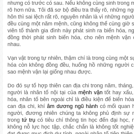
nhưng có trước có sau. Nếu không cùng sinh trong mộ
rõ hơn nữa. Tôi đã sơ bộ điều tra thấy rõ, những ngư
hôn thì sai lệch rất rõ, nguyên nhân là vì những ngườ
đều cùng một năm mệnh, cũng không thể cùng giờ s
viên tổ thành gia đình này phát sinh ra biến hóa, 
đồng thời phát sinh biến hóa, cho nên mệnh vận 
nhau.
Vạn vật trong tự nhiên, thậm chí là trong cùng một sự
hóa còn không đồng đều, huống hồ những người c
sao mệnh vận lại giống nhau được.
Do đó sự tổ hợp thiên can địa chi trong năm, tháng,
người là nhân tố nội tại của
mệnh vận
tốt hay xấu,
hóa, nhân tố bên ngoài chỉ là điều kiện để biến hó
can địa chi, khí
âm dương
ngũ hành
có mối quan hệ
người, đương nhiên chúng ta không phủ định sự n
trong
tứ trụ
có tiêu chí thông tin học đến đại học,
không nỗ lực học tập, chắc chắn là không tốt nghi
đạt được mục địch dự tính, ngoài nhân tố tiên thiê