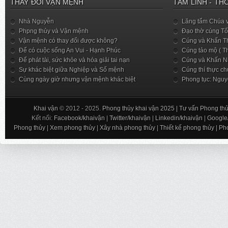
THAY ĐỔI VẬN MỆNH
TÂM LINH - TH
Nhà Nguyễn
Lăng tẩm Chúa 
Phpng thủy và Vận mệnh
Đạo thờ cúng Tổ 
Vận mệnh có thay đổi được không?
Cúng và Khấn Th
Để có cuộc sống An Vui - Hạnh Phúc
Cúng tảo mộ ( T
Để phát tài, sức khỏe và hóa giải tai nạn
Cúng và Khấn Nh
Sự khác biệt giữa Nghiệp và Số mệnh
Cúng thí thực ch
Cùng ngày giờ nhưng vận mệnh khác biệt
Phong tục: Nguy
Khai vận
© 2012 - 2025.
Phong thủy khai vận 2025 | Tư vấn Phong thủy
Kết nối:
Facebook/khaivận
|
Twitter/khaivận
|
Linkedin/khaivận
|
Google
Phong thủy
|
Xem phong thủy
|
Xây nhà phong thủy
|
Thiết kế phong thủy
|
Pho