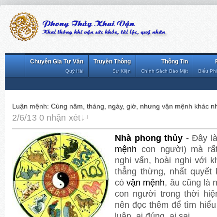
Chuyên Gia Tư Vấn
Truyền Thông
Thông Tin
Quý Hải
Sự Kiện
Chính Sách Bảo Mật
Biểu Ph
Luận mệnh: Cùng năm, tháng, ngày, giờ, nhưng vận mệnh khác n
2/6/13
0 nhận xét
Nhà phong thủy
-
Đây là
mệnh
con người) mà rất
nghi vấn, hoài nghi với 
thẳng thừng, nhất quyết 
có
vận mệnh
, âu cũng là
con người trong thời hi
nên đọc thêm để tìm hiểu 
luận, ai đúng, ai sai,...